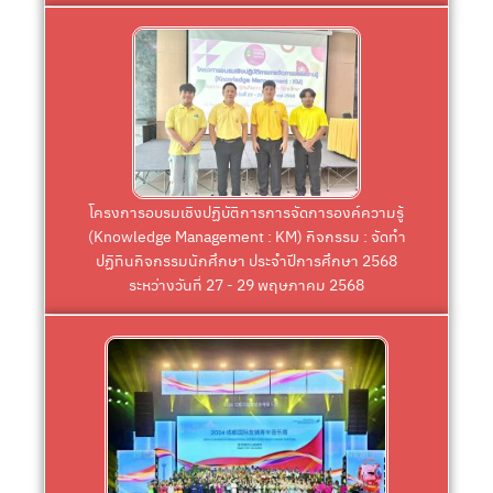
Click
KM)
การจัดการองค์ความรู้ (Knowledge Management :
และนักศึกษา เข้าร่วมโครงการอบรมเชิงปฏิบัติการ
มนุษยศาสตร์และสังคมศาสตร์ พร้อมด้วยบุคลากร
โครงการอบรมเชิงปฏิบัติการการจัดการองค์ความรู้
คณบดีฝ่ายกิจการนักศึกษาและวัฒนธรรม คณะ
(Knowledge Management : KM) กิจกรรม : จัดทำ
ผู้ช่วยศาสตราจารย์ ดร.ดิฐพงษ์ อุเทศธำรง รอง
ปฏิทินกิจกรรมนักศึกษา ประจำปีการศึกษา 2568
ระหว่างวันที่ 27 - 29 พฤษภาคม 2568
Click
สาธารณรัฐประชาชนจีน
Festival” วันที่ 26 กรกฎาคม 2567 ณ นครเฉิงตู