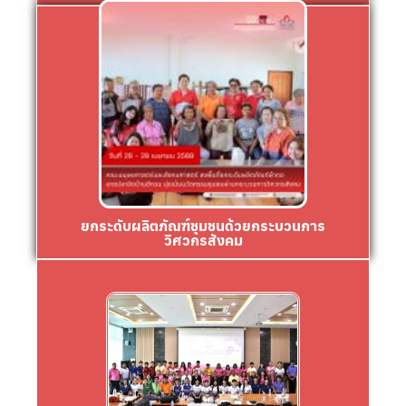
Click
ผลิตภัณฑ์ชุมชนด้วยกระบวนการวิศวกรสังคม
จัดกิจกรรม “อบรมเชิงปฏิบัติการพัฒนาและยกระดับ
จังหวัดอุบลราชธานี การดำเนินงานในครั้งนี้ เป็นการ
วิศวกรสังคม ณ บ้านชีทวน ตำบลชีทวน อำเภอเขื่องใน
โครงการยกระดับนวัตกรรมชุมชนด้วยกระบวนการ
ยกระดับผลิตภัณฑ์ชุมชนด้วยกระบวนการ
วิศวกรสังคม
Click
มนุษยศาสตร์และสังคมศาสตร์
ศาสตราจารย์ ดร.กุลวดี ละม้ายจีน คณบดีคณะ