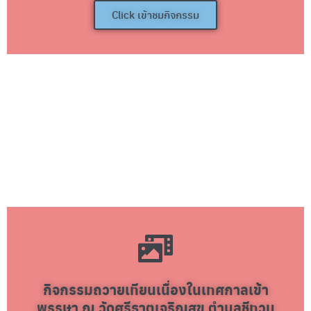
Click เข้าชมกิจกรรม
กิจกรรมถวายเทียนเนื่องในเทศกาลเข้า
พรรษา ณ วัดศรีธาตุเจริญสุข ตำบลชีทวน